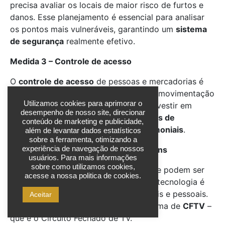
precisa avaliar os locais de maior risco de furtos e
danos. Esse planejamento é essencial para analisar
os pontos mais vulneráveis, garantindo um
sistema
de segurança
realmente efetivo.
Medida 3 – Controle de acesso
O
controle de acesso
de pessoas e mercadorias é
essencial e, nos hospitais esse tipo de movimentação
Utilizamos cookies para aprimorar o
é constante. Para isso, é importante investir em
desempenho de nosso site, direcionar
monitoramento
com o uso de
câmeras de
conteúdo de marketing e publicidade,
segurança
e também
vigilantes patrimoniais
.
além de levantar dados estatísticos
sobre a ferramenta, otimizando a
experiência de navegação de nossos
Medida 4 – Monitoramento por imagens
usuários. Para mais informações
sobre como utilizamos cookies,
Não são todos os pontos e setores que podem ser
acesse a nossa politica de cookies.
assegurados por
vigilância e ronda
. A tecnologia é
essencial para evitar danos patrimoniais e pessoais.
Aceitar
Uma boa alternativa é investir no sistema de
CFTV
–
que é o Circuito Fechado de TV.