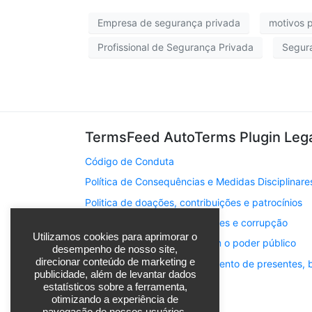
Empresa de segurança privada
motivos p
Profissional de Segurança Privada
Segura
TermsFeed AutoTerms Plugin Leg
Código de Conduta
Política de Consequências e Medidas Disciplinare
Politica de doações, contribuições e patrocínios
Politica de prevenção a fraudes e corrupção
Utilizamos cookies para aprimorar o
Politica para contratação com o poder público
desempenho de nosso site,
direcionar conteúdo de marketing e
Politica para oferta e recebimento de presentes, 
publicidade, além de levantar dados
Privacy Policy
estatísticos sobre a ferramenta,
otimizando a experiência de