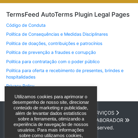
TermsFeed AutoTerms Plugin Legal Pages
Código de Conduta
Política de Consequências e Medidas Disciplinares
Politica de doações, contribuições e patrocínios
Politica de prevenção a fraudes e corrupção
Politica para contratação com o poder público
Politica para oferta e recebimento de presentes, brindes e
hospitalidades
Privacy Policy
Utilizamos cookies para aprimorar o
desempenho de nosso site, direcionar
conteúdo de marketing e publicidade,
INÍCIO
SOBRE NÓS
ATUAÇÃO
SERVIÇOS
além de levantar dados estatísticos
sobre a ferramenta, otimizando a
CONTATO
BLOG
PORTAL DO COLABORADOR
experiência de navegação de nossos
© 2026 - Partner Security. All rights reserved.
usuários. Para mais informações
sobre como utilizamos cookies,