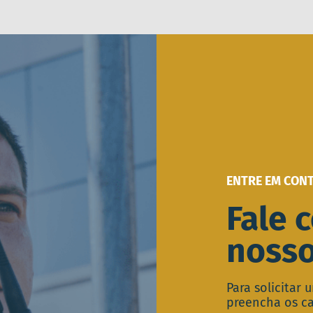
ENTRE EM CON
Fale 
nosso
Para solicitar
preencha os c