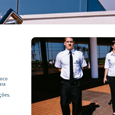
foco
ara
ções.