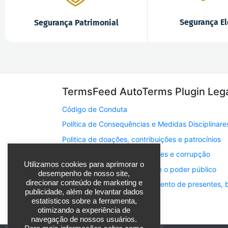
Segurança El
Segurança Patrimonial
TermsFeed AutoTerms Plugin Leg
Código de Conduta
Política de Consequências e Medidas Disciplinare
Politica de doações, contribuições e patrocínios
Politica de prevenção a fraudes e corrupção
Utilizamos cookies para aprimorar o
Politica para contratação com o poder público
desempenho de nosso site,
direcionar conteúdo de marketing e
Politica para oferta e recebimento de presentes, 
publicidade, além de levantar dados
Privacy Policy
estatísticos sobre a ferramenta,
otimizando a experiência de
navegação de nossos usuários.